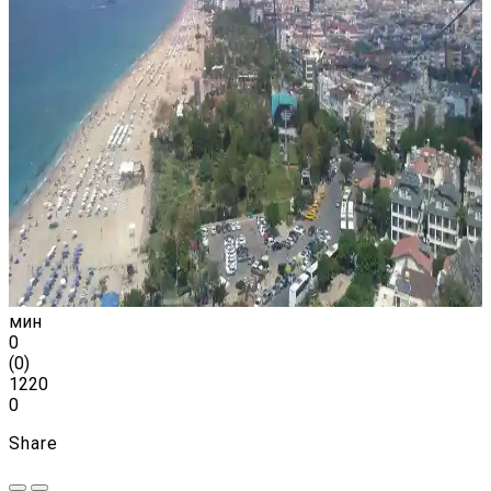
мин
0
(
0
)
1220
0
Share